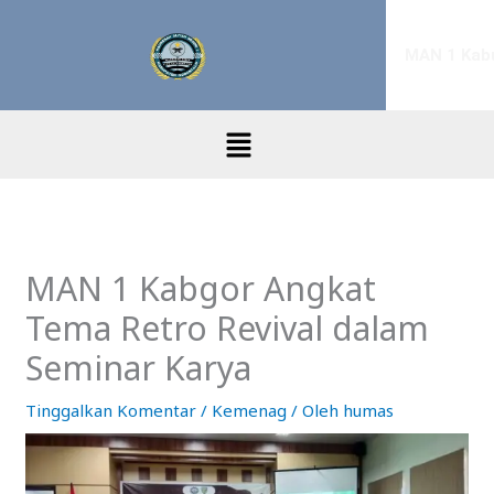
Lewati
ke
MAN 1 Kab
konten
Menu
MAN 1 Kabgor Angkat
Tema Retro Revival dalam
Seminar Karya
Tinggalkan Komentar
/
Kemenag
/ Oleh
humas